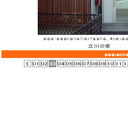
���^��