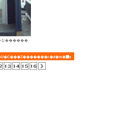
�b�N�ȊO�ǂɎ��R�؂�g�ݍ��킹������
���z�Ƃƃf�U�C���Z�������c�d�m�݌v