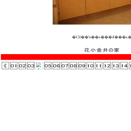
�ԐڏƖ��ŉ��o���ꂽ���ʑ