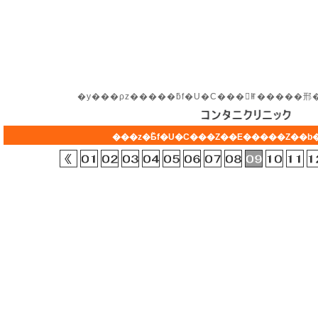
�y���ρz�����ƃf�U�C���𓝈ꂵ�����