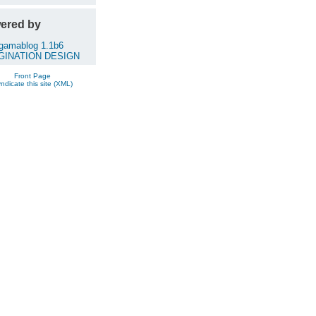
ered by
gamablog 1.1b6
GINATION DESIGN
Front Page
ndicate this site (XML)