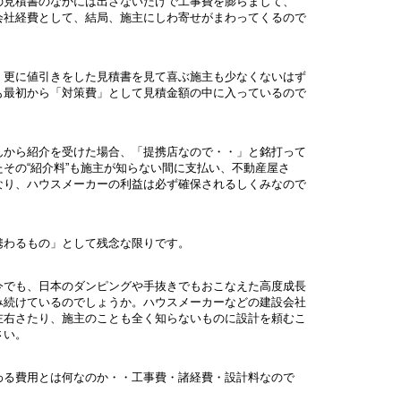
見積書のなかには出さないだけで工事費を膨らまして、
社経費として、結局、施主にしわ寄せがまわってくるので
更に値引きをした見積書を見て喜ぶ施主も少なくないはず
最初から「対策費」として見積金額の中に入っているので
から紹介を受けた場合、「提携店なので・・」と銘打って
その“紹介料”も施主が知らない間に支払い、不動産屋さ
り、ハウスメーカーの利益は必ず確保されるしくみなので
わるもの」として残念な限りです。
でも、日本のダンピングや手抜きでもおこなえた高度成長
続けているのでしょうか。ハウスメーカーなどの建設会社
右さたり、施主のことも全く知らないものに設計を頼むこ
さい。
る費用とは何なのか・・工事費・諸経費・設計料なので