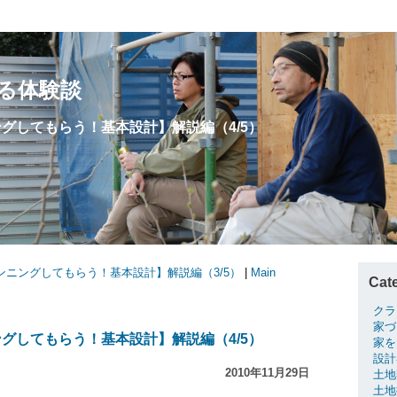
る体験談
グしてもらう！基本設計】解説編（4/5）
ランニングしてもらう！基本設計】解説編（3/5）
|
Main
Cat
クラ
家づ
グしてもらう！基本設計】解説編（4/5）
家を
設計
2010年11月29日
土地
土地