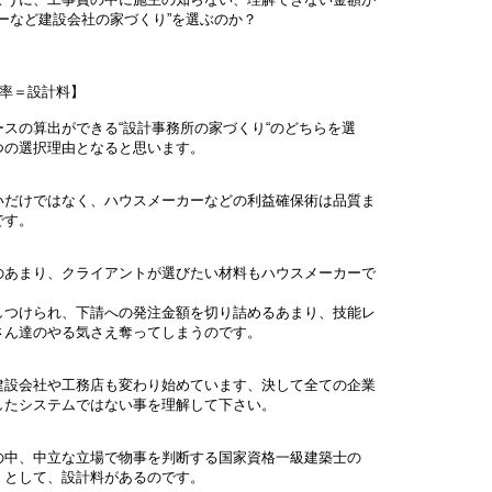
ーなど建設会社の家づくり”を選ぶのか？
率＝設計料】
スの算出ができる“設計事務所の家づくり“のどちらを選
の選択理由となると思います。
だけではなく、ハウスメーカーなどの利益確保術は品質ま
です。
あまり、クライアントが選びたい材料もハウスメーカーで
つけられ、下請への発注金額を切り詰めるあまり、技能レ
ん達のやる気さえ奪ってしまうのです。
設会社や工務店も変わり始めています、決して全ての企業
たシステムではない事を理解して下さい。
中、中立な立場で物事を判断する国家資格一級建築士の
として、設計料があるのです。