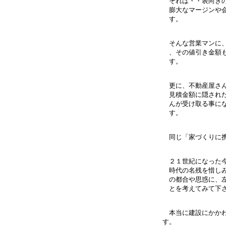
それは・・表向きの
膨大なマージンや会
す。
そんな営業マンに、
、その値引き金額も
す。
更に、不動産屋さん
見積金額に隠された
んが受け取る事にな
す。
同じ「家づくりに携
２１世紀になった今
時代の名残を惜しみ
の都合や思惑に、左
とを考えてみて下
本当に建設にかかわ
す。