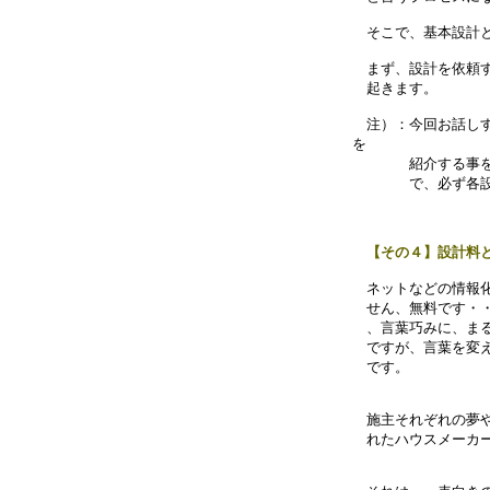
そこで、基本設計と
まず、設計を依頼す
起きます。
注）：今回お話しす
を
紹介する事を前提
で、必ず各設計担
【その４】設計料
ネットなどの情報化
せん、無料です・・
、言葉巧みに、まる
ですが、言葉を変え
です。
施主それぞれの夢や
れたハウスメーカー